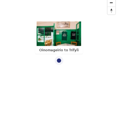
Oinomageirio to Trifyli