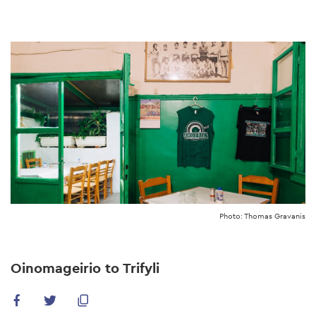
Skip
to
main
content
Photo: Thomas Gravanis
Oinomageirio to Trifyli