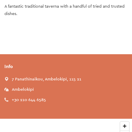
A fantastic traditional taverna with a handful of tried and trusted
dishes.
Info
7 Panathinaikou, Ambelokipi, 115 21
Ambelokipi
+30 210 644 6585