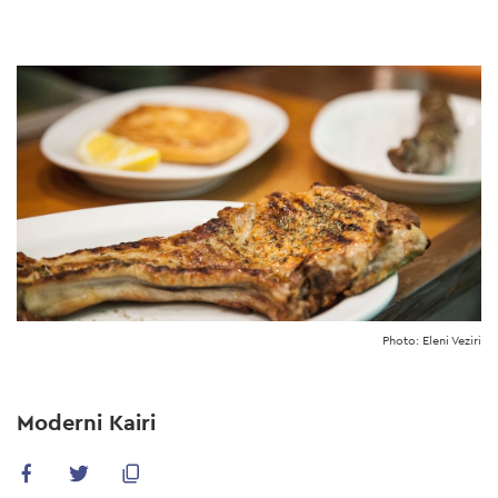
Skip
to
main
content
Photo: Eleni Veziri
Moderni Kairi