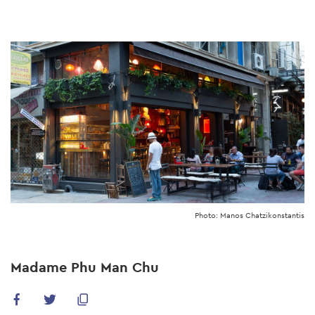
Skip
to
main
content
Photo: Manos Chatzikonstantis
Madame Phu Man Chu