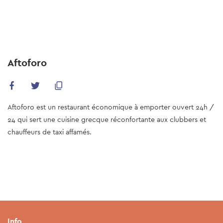
Skip
to
main
content
Aftoforo
Aftoforo est un restaurant économique à emporter ouvert 24h /
24 qui sert une cuisine grecque réconfortante aux clubbers et
chauffeurs de taxi affamés.
Info