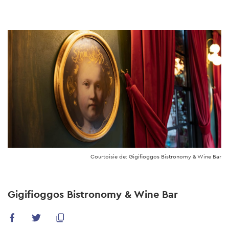
Skip
to
main
content
Courtoisie de: Gigifioggos Bistronomy & Wine Bar
Gigifioggos Bistronomy & Wine Bar