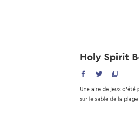
navi
Skip
to
main
content
Holy Spirit 
Une aire de jeux d'été 
sur le sable de la plag