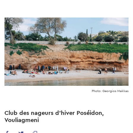
Skip
to
main
content
Photo: Georgios Makkas
Club des nageurs d'hiver Poséidon,
Vouliagmeni