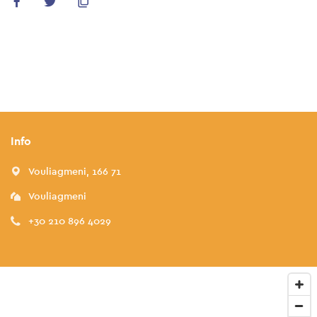
Info
Vouliagmeni, 166 71
Vouliagmeni
+30 210 896 4029