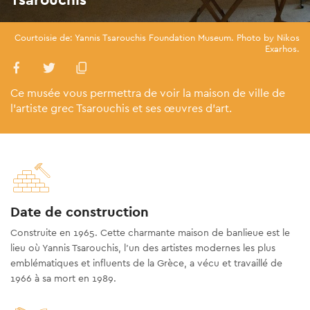
Courtoisie de: Yannis Tsarouchis Foundation Museum. Photo by Nikos
Exarhos.
Ce musée vous permettra de voir la maison de ville de
l’artiste grec Tsarouchis et ses œuvres d’art.
Date de construction
Construite en 1965. Cette charmante maison de banlieue est le
lieu où Yannis Tsarouchis, l’un des artistes modernes les plus
emblématiques et influents de la Grèce, a vécu et travaillé de
1966 à sa mort en 1989.