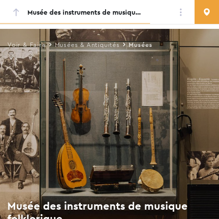
Musée des instruments de musique folklorique
Skip
to
main
Voir & Faire
Musées & Antiquités
Musées
content
Musée des instruments de musique
folklorique