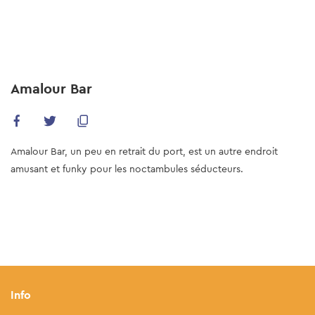
Skip
to
main
content
Amalour Bar
Amalour Bar, un peu en retrait du port, est un autre endroit
amusant et funky pour les noctambules séducteurs.
Info