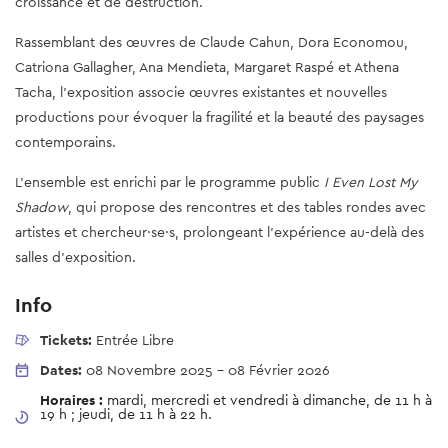
croissance et de destruction.
Rassemblant des œuvres de Claude Cahun, Dora Economou,
Catriona Gallagher, Ana Mendieta, Margaret Raspé et Athena
Tacha, l’exposition associe œuvres existantes et nouvelles
productions pour évoquer la fragilité et la beauté des paysages
contemporains.
L’ensemble est enrichi par le programme public
I Even Lost My
Shadow
, qui propose des rencontres et des tables rondes avec
artistes et chercheur·se·s, prolongeant l’expérience au-delà des
salles d’exposition.
Info
Tickets:
Entrée Libre
Dates:
08 Novembre 2025
-
08 Février 2026
Horaires :
mardi, mercredi et vendredi à dimanche, de 11 h à
19 h ; jeudi, de 11 h à 22 h.