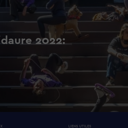
idaure 2022:
UX
LIENS UTILES