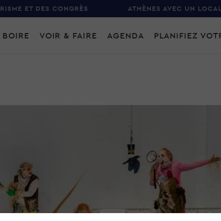
URISME ET DES CONGRÈS
ATHÈNES AVEC UN LOCA
 BOIRE
VOIR & FAIRE
AGENDA
PLANIFIEZ VO
gation