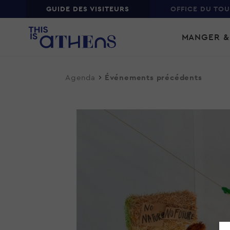
Top
GUIDE DES VISITEURS
OFFICE DU TO
Skip
Main
to
MANGER &
main
navi
content
Agenda
Événements précédents