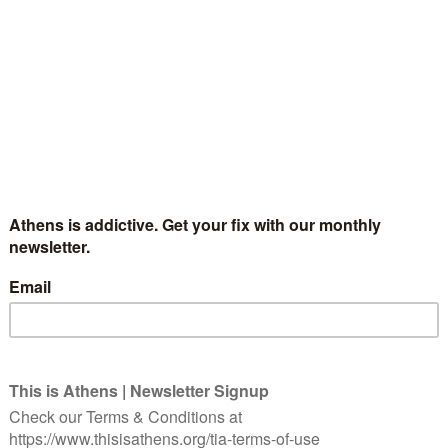
D'Αthènes Epidaure 20