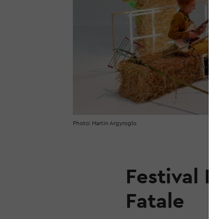
Photo: Martin Argyroglo
Festival 
Fatale