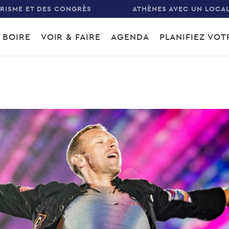
URISME ET DES CONGRÈS
ATHÈNES AVEC UN LOCA
 BOIRE
VOIR & FAIRE
AGENDA
PLANIFIEZ VO
gation