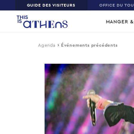
Top
GUIDE DES VISITEURS
OFFICE DU TO
Skip
Main
to
MANGER &
main
navi
content
Agenda
Événements précédents