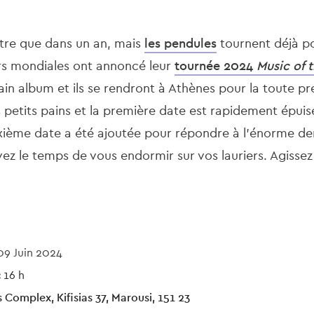
être que dans un an, mais
les pendules
tournent déjà po
rs mondiales ont annoncé leur
tournée 2024
Music of 
n album et ils se rendront à Athènes pour la toute prem
etits pains et la première date est rapidement épuis
uxième date a été ajoutée pour répondre à l'énorme 
z le temps de vous endormir sur vos lauriers. Agissez 
09 Juin 2024
:
16 h
Complex, Kifisias 37, Marousi, 151 23