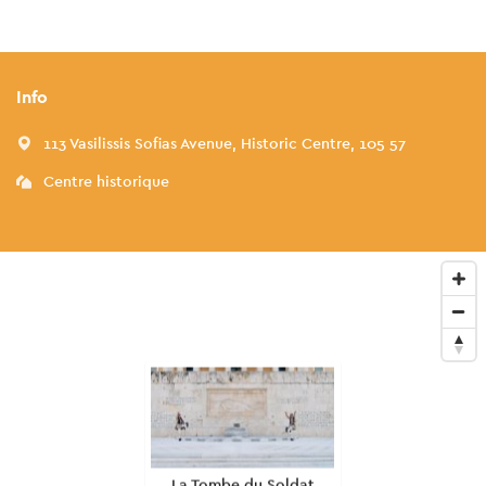
Info
113 Vasilissis Sofias Avenue, Historic Centre, 105 57
Centre historique
La Tombe du Soldat