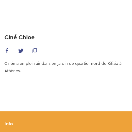
Skip
to
main
content
Ciné Chloe
Cinéma en plein air dans un jardin du quartier nord de Kifisia à
Athènes.
Info