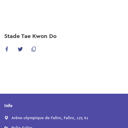
Skip
to
main
content
Stade Tae Kwon Do
Info
Arène olympique de Faliro, Faliro, 175 61
Palio Faliro