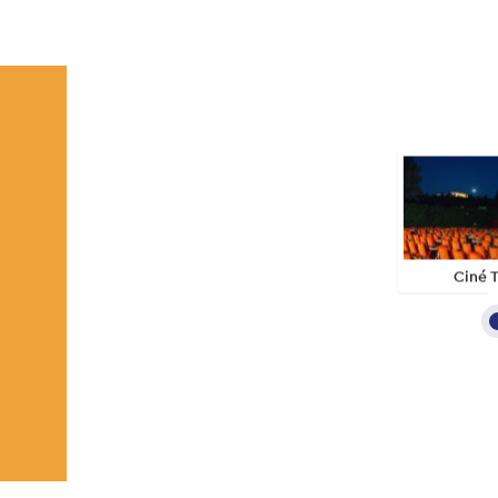
Ciné T