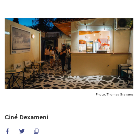
Skip
to
main
content
Photo: Thomas Gravanis
Ciné Dexameni