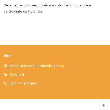
Dexameni est un beau cinéma en plein air sur une place
verdoyante de Kolonaki.
Info
Place Dexameni, Kolonaki, 106 75
Kolonaki
+30 210 362 3942