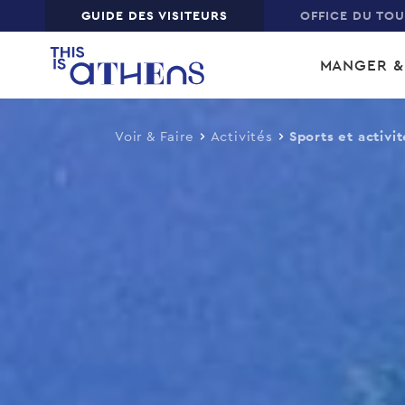
Top
GUIDE DES VISITEURS
OFFICE DU TO
Skip
Main
to
MANGER &
main
navi
content
Voir & Faire
Activités
Sports et activit